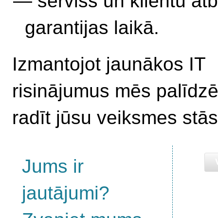
serviss un klientu atb
garantijas laikā.
Izmantojot jaunākos IT
risinājumus mēs palīdz
radīt jūsu veiksmes stās
Jums ir
jautājumi?