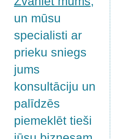
Zvaniet mums
,
un mūsu
specialisti ar
prieku sniegs
jums
konsultāciju un
palīdzēs
piemeklēt tieši
jūsu biznesam