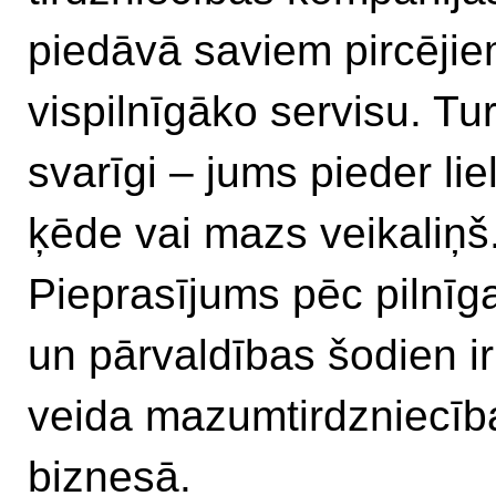
piedāvā saviem pircēji
vispilnīgāko servisu. Tu
svarīgi – jums pieder lie
ķēde vai mazs veikaliņš
Pieprasījums pēc pilnīg
un pārvaldības šodien ir
veida mazumtirdzniecīb
biznesā.