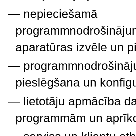
nepieciešamā
programmnodrošināju
aparatūras izvēle un p
programmnodrošinā
pieslēgšana un konfig
lietotāju apmācība d
programmām un aprīk