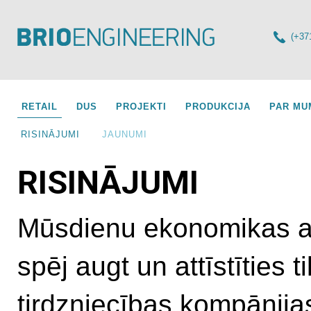
(+37
RETAIL
DUS
PROJEKTI
PRODUKCIJA
PAR MU
RISINĀJUMI
JAUNUMI
RISINĀJUMI
Mūsdienu ekonomikas a
spēj augt un attīstīties t
tirdzniecības kompānija