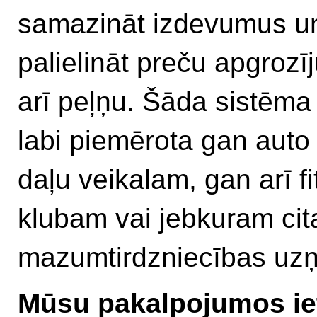
samazināt izdevumus u
palielināt preču apgrozī
arī peļņu. Šāda sistēma 
labi piemērota gan auto
daļu veikalam, gan arī f
klubam vai jebkuram ci
mazumtirdzniecības u
Mūsu pakalpojumos iet