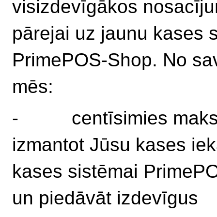
visizdevīgākos nosacīj
pārejai uz jaunu kases 
PrimePOS-Shop. No sa
mēs:
- centīsimies maksi
izmantot Jūsu kases iek
kases sistēmai PrimeP
un piedāvāt izdevīgus