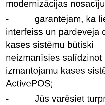
modernizācijas nosacīj
- garantējam, ka lie
interfeiss un pārdevēja 
kases sistēmu būtiski
neizmanīsies salīdzinot
izmantojamu kases sis
ActivePOS;
- Jūs varēsiet turp