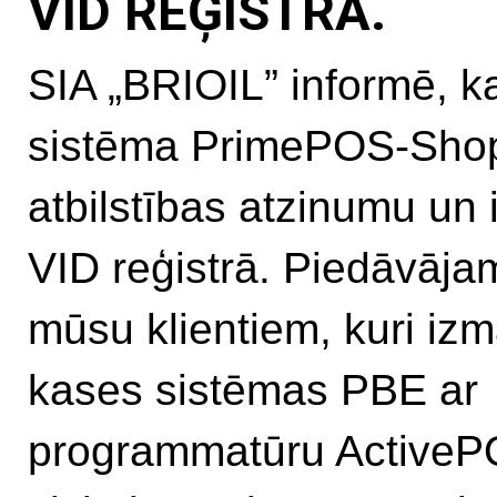
VID REĢISTRĀ.
SIA „BRIOIL” informē, k
sistēma PrimePOS-Sho
atbilstības atzinumu un i
VID reģistrā. Piedāvāja
mūsu klientiem, kuri iz
kases sistēmas PBE ar
programmatūru ActiveP