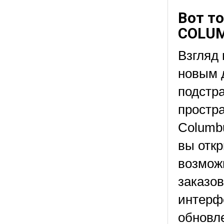
Вот т
COLUM
Взгляд 
новым д
подстра
простра
Columb
вы отк
возмож
заказов
интерф
обновл