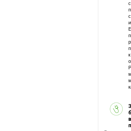
с
п
с
и
E
п
р
п
к
о
P
м
м
к