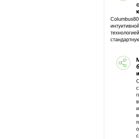
Columbus80
интуитивной 
технологией
стандартну
С
с
г
в
и
п
о
с