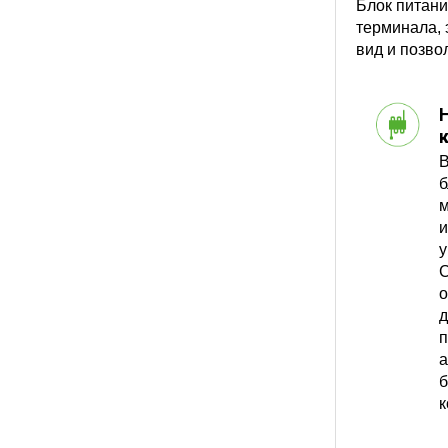
Блок питани
терминала, 
вид и позво
В
б
м
и
у
C
о
д
п
а
б
к