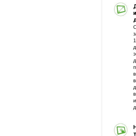
C
з
1
д
э
д
п
в
в
д
в
и
д
т