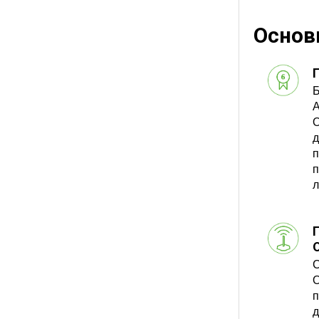
Основ
Б
A
О
д
п
п
л
Г
C
O
п
д