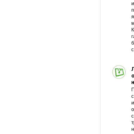
и
п
я
м
К
г
б
с
П
с
и
о
с
т
н