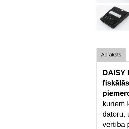
Apraksts
DAISY 
fiskālā
piemēr
kuriem 
datoru, 
vērtība 