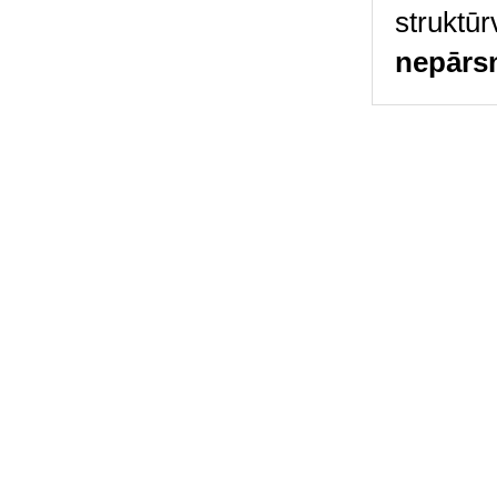
struktū
nepārsn